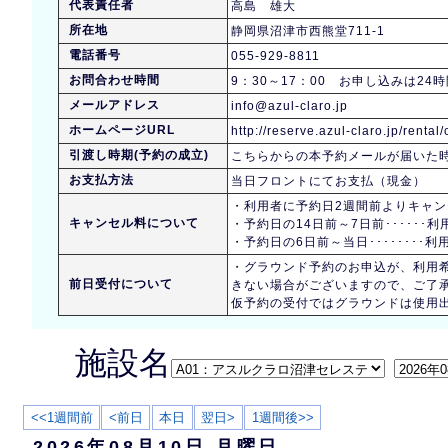
代表責任者
高島 雄大
所在地
静岡県沼津市西熊堂711-1
電話番号
055-929-8811
お問合わせ時間
9：30～17：00 お申し込みは2
メールアドレス
info@azul-claro.jp
ホームページURL
http://reserve.azul-claro.jp/rental
引渡し時期(予約の成立)
こちらからの本予約メールが届いた
お支払方法
当日フロントにてお支払（現金）
・利用者に予約日2週間前よりキャ
キャンセル料について
・予約日の14日前～7日前･････
・予約日の6日前～当日････････
・グラウンド予約のお申込が、利用
前日受付について
きない場合がございますので、ご了
仮予約の受付ではグラウンドは使用
施設名
<<1週間前
<前日
本日
翌日>
1週間後>>
2026年08月10日 月曜日